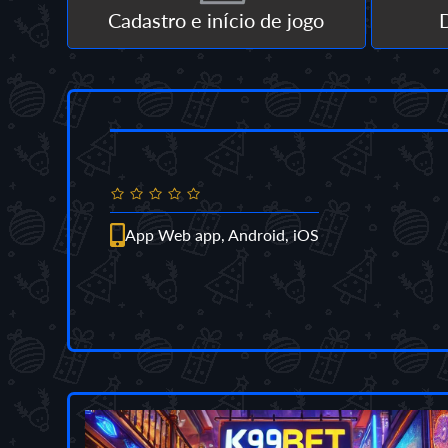
Cadastro e início de jogo
App Web app, Android, iOS