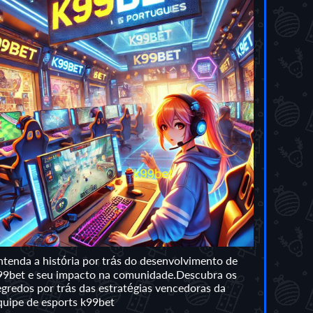
ntenda a história por trás do desenvolvimento de
99bet e seu impacto na comunidade.Descubra os
egredos por trás das estratégias vencedoras da
quipe de esports k99bet