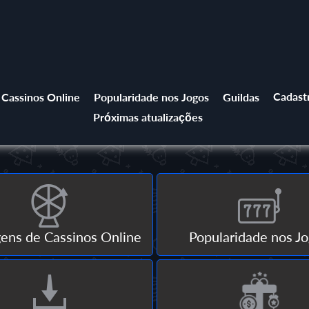
Cadastr
 Cassinos Online
Popularidade nos Jogos
Guildas
Próximas atualizações
cto de k99bet no Mercado de
ens de Cassinos Online
Popularidade nos J