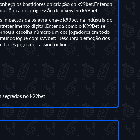
onheça os bastidores da criação da k99bet.Entenda
 mecânica de progressão de níveis em k99bet
s impactos da palavra-chave k99bet na indústria de
ntretenimento digital.Entenda como o K99Bet se
ornou a escolha número um dos jogadores em todo
 mundoJogue com k99bet: Descubra a emoção dos
elhores jogos de cassino online
s segredos no k99bet