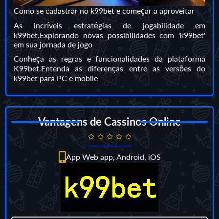
Como se cadastrar no k99bet e começar a aproveitar
As incríveis estratégias de jogabilidade em
k99bet.Explorando novas possibilidades com 'k99bet'
em sua jornada de jogo
Conheça as regras e funcionalidades da plataforma
K99bet.Entenda as diferenças entre as versões do
k99bet para PC e mobile
Vantagens de Cassinos Online
App Web app, Android, iOS