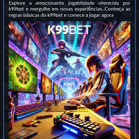
Explore a emocionante jogabilidade oferecida por
k99bet e mergulhe em novas experiências..Conheça as
regras básicas do k99bet e comece a jogar agora