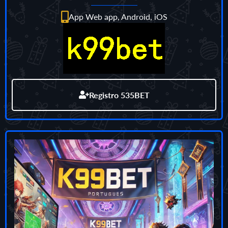
App Web app, Android, iOS
Registro 535BET